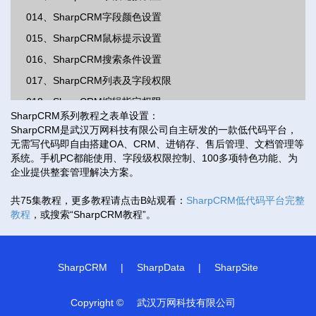
014、SharpCRM字段颜色设置
015、SharpCRM鼠标提示设置
016、SharpCRM搜索条件设置
017、SharpCRM列表及字段权限
018、SharpCRM编辑指定权限
SharpCRM系列教程之表单设置：
019、SharpCRM删除指定权限
SharpCRM是武汉万网科技有限公司自主研发的一款低代码平台，
无需写代码即自由搭建OA、CRM、进销存、售后管理、文档管理等
020、SharpCRM模块分类设置
系统。手机PC都能使用、字段级权限控制、100多项特色功能、为
021、SharpCRM模块关联展示设置
企业提供整套管理解决方案。
022、SharpCRM列表显示样式设置
共75集教程，更多教程请点击B站观看：
SharpCRM低代码平台完整
023、SharpCRM详细页面显示设置
教程
，或搜索“SharpCRM教程”。
024、SharpCRM按钮触发事件设置
025、SharpCRM表头二开按钮设置
SharpCRM
|
SharpData
|
SharpSite
026、SharpCRM批量修改字段设置
027、SharpCRM修改所属人设置
Copyright ©
武汉万网科技有限公司
028、SharpCRM编辑历史设置